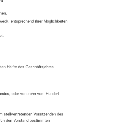
zu
hmen.
zweck, entsprechend ihrer Möglichkeiten,
et.
sten Hälfte des Geschäftsjahres
tandes, oder von zehn vom Hundert
 stellvertretenden Vorsitzenden des
rch den Vorstand bestimmten