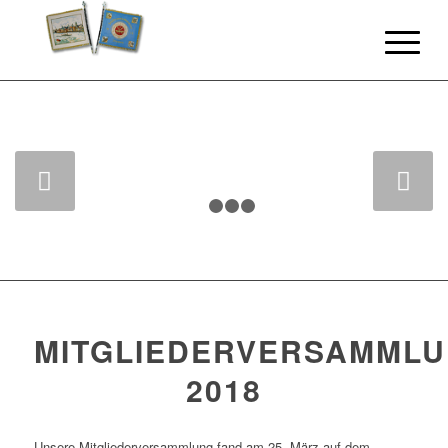
Weiter
1
2
3
4
MITGLIEDERVERSAMML
2018
Unsere Mitgliederversammlung fand am 25. März auf dem